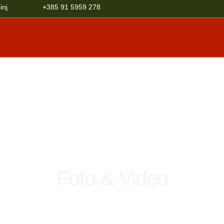
inj
+385 91 5959 278
Foto & Video